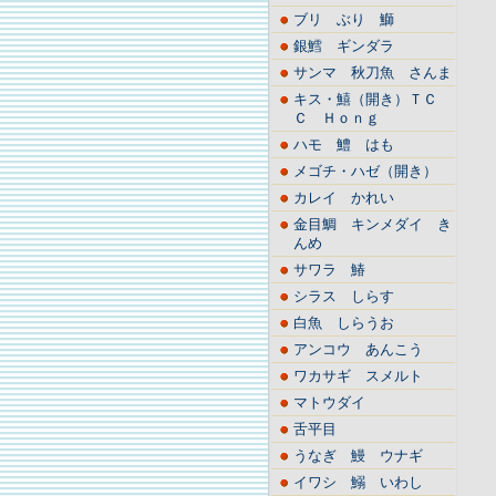
ブリ ぶり 鰤
銀鱈 ギンダラ
サンマ 秋刀魚 さんま
キス・鱚（開き）ＴＣ
Ｃ Ｈｏｎｇ
ハモ 鱧 はも
メゴチ・ハゼ（開き）
カレイ かれい
金目鯛 キンメダイ き
んめ
サワラ 鰆
シラス しらす
白魚 しらうお
アンコウ あんこう
ワカサギ スメルト
マトウダイ
舌平目
うなぎ 鰻 ウナギ
イワシ 鰯 いわし