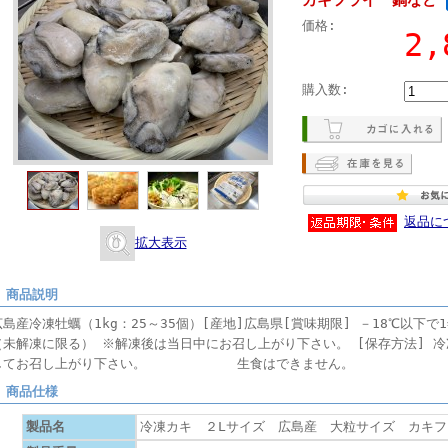
価格:
2
購入数:
返品に
拡大表示
■ 商品説明
広島産冷凍牡蠣（1kg：25～35個）[産地]広島県[賞味期限] －18℃以下で
（未解凍に限る） ※解凍後は当日中にお召し上がり下さい。 [保存方法] 冷
してお召し上がり下さい。 生食はできません。
■ 商品仕様
製品名
冷凍カキ ２Lサイズ 広島産 大粒サイズ カキフ