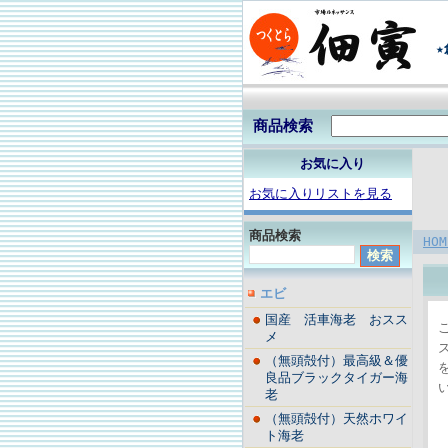
★
商品検索
お気に入り
お気に入りリストを見る
商品検索
HOM
エビ
国産 活車海老 おスス
メ
（無頭殻付）最高級＆優
良品ブラックタイガー海
老
（無頭殻付）天然ホワイ
ト海老