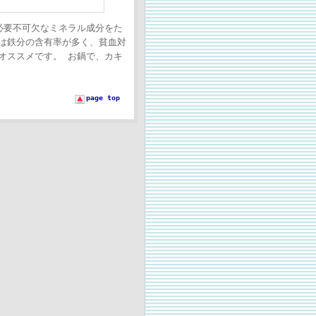
必要不可欠なミネラル成分をた
は鉄分の含有率が多く、貧血対
オススメです。 お鍋で、カキ
page top