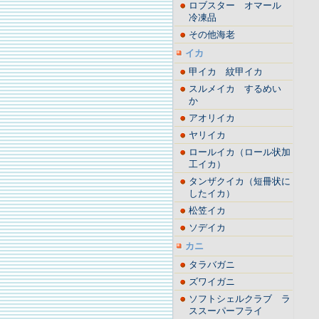
ロブスター オマール
冷凍品
その他海老
イカ
甲イカ 紋甲イカ
スルメイカ するめい
か
アオリイカ
ヤリイカ
ロールイカ（ロール状加
工イカ）
タンザクイカ（短冊状に
したイカ）
松笠イカ
ソデイカ
カニ
タラバガニ
ズワイガニ
ソフトシェルクラブ ラ
ススーパーフライ