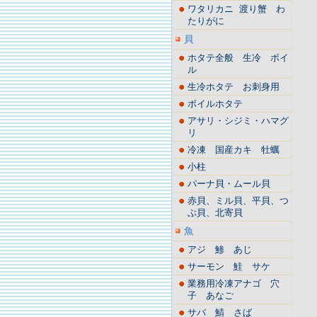
ワタリカニ 渡り蟹 わ
たりがに
貝
ホタテ全般 生冷 ボイ
ル
生冷ホタテ お刺身用
ボイルホタテ
アサリ・シジミ・ハマグ
リ
冷凍 国産カキ 牡蠣
小柱
パーナ貝・ムール貝
赤貝、ミル貝、平貝、つ
ぶ貝、北寄貝
魚
アジ 鯵 あじ
サーモン 鮭 サケ
業務用冷凍アナゴ 穴
子 あなご
サバ 鯖 さば