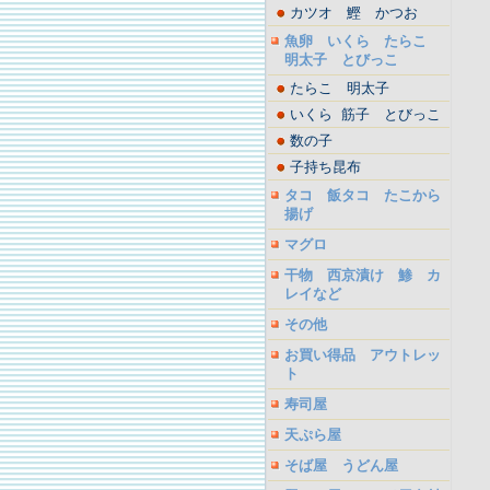
カツオ 鰹 かつお
魚卵 いくら たらこ
明太子 とびっこ
たらこ 明太子
いくら 筋子 とびっこ
数の子
子持ち昆布
タコ 飯タコ たこから
揚げ
マグロ
干物 西京漬け 鯵 カ
レイなど
その他
お買い得品 アウトレッ
ト
寿司屋
天ぷら屋
そば屋 うどん屋