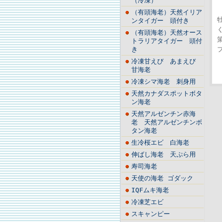
（冷凍）
（有頭海老）天然イリア
ンタイガー 頭付き
（有頭海老）天然オース
トラリアタイガー 頭付
き
冷凍甘えび あまえび
甘海老
冷凍シマ海老 刺身用
天然カナダスポットボタ
ン海老
天然アルゼンチン赤海
老 天然アルゼンチンボ
タン海老
生冷桜エビ 白海老
伸ばし海老 天ぷら用
寿司海老
天使の海老 ゴダック
IQFムキ海老
冷凍芝エビ
スキャンピー