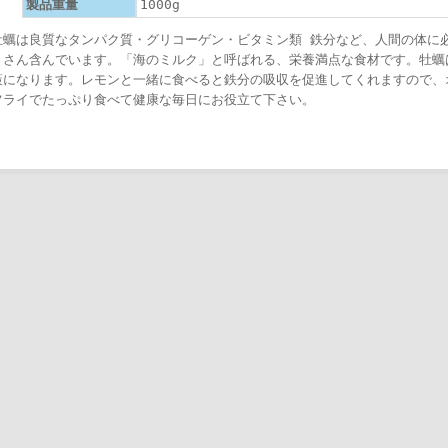
製品重量
1000g
牡蠣は良質なタンパク質・グリコーゲン・ビタミン類 鉄分など、人間の体に
くさん含んでいます。「海のミルク」と呼ばれる、栄養満点な食材です。牡蠣
策になります。レモンと一緒に食べると鉄分の吸収を促進してくれますので、
フライでたっぷり食べて健康な毎日にお役立て下さい。