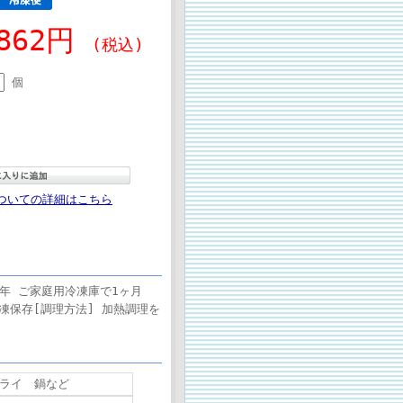
,862円
(税込)
個
ついての詳細はこちら
1年 ご家庭用冷凍庫で1ヶ月
凍保存[調理方法] 加熱調理を
ライ 鍋など