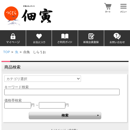
TOP
>
魚
>
白魚 しらうお
商品検索
キーワード検索
価格帯検索
円 ～
円