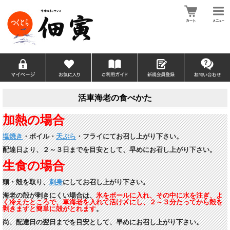
活車海老の食べかた
加熱の場合
塩焼き
・ボイル・
天ぷら
・フライにてお召し上がり下さい。
配達日より、２～３日までを目安として、早めにお召し上がり下さい。
生食の場合
頭・殻を取り、
刺身
にしてお召し上がり下さい。
海老の殻が剥きにくい場合は、
氷をボールに入れ、その中に水を注ぎ、よ
く冷えたところで、車海老を入れて活け〆にし、２～３分たってから殻を
剥
きますと簡単に殻がとれます
。
尚、配達日の翌日までを目安として、早めにお召し上がり下さい。